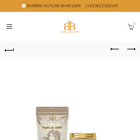
NUMERO HOTLINE WHATSAPP:
(+33)622329451
0